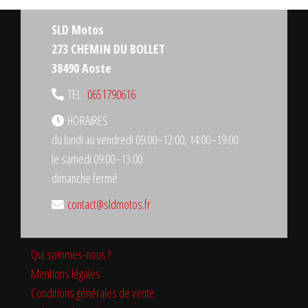
l’article
SLD Motos
273 CHEMIN DU BOLLET
38490 Aoste
TEL :
0651790616
HORAIRES
du lundi au vendredi 09:00–12:00, 14:00–19:00
le samedi 09:00–13:00
dimanche fermé
contact@sldmotos.fr
Qui sommes-nous ?
Mentions légales
Conditions générales de vente