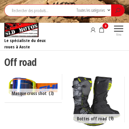
Aller
au
contenu
0
Menu
Le spécialiste du deux
roues à Aoste
Off road
Masque cross shot
(3)
Bottes off road
(9)