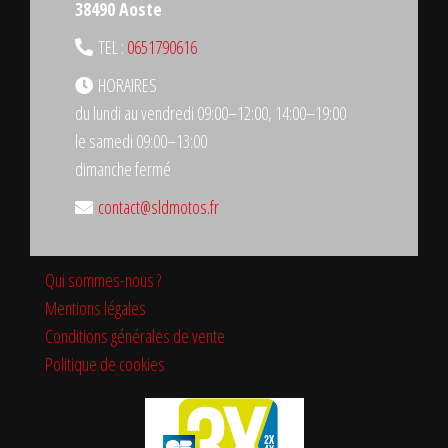
38490 Aoste
TEL :
0651790616
HORAIRES
du lundi au vendredi 09:00–12:00, 14:00–19:00
le samedi 09:00–13:00
dimanche fermé
contact@sldmotos.fr
Qui sommes-nous ?
Mentions légales
Conditions générales de vente
Politique de cookies