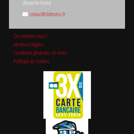
dimanche fermé
contact@sldmotos.fr
Qui sommes-nous ?
Mentions légales
Conditions générales de vente
Politique de cookies