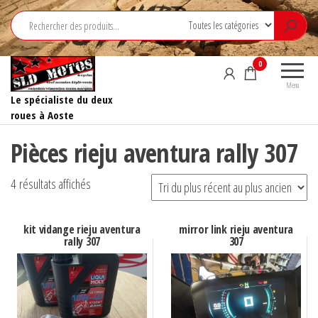
Aller
au
contenu
0
Menu
Le spécialiste du deux
roues à Aoste
Pièces rieju aventura rally 307
Trié
4 résultats affichés
du
plus
kit vidange rieju aventura
mirror link rieju aventura
rally 307
307
récent
au
plus
ancien