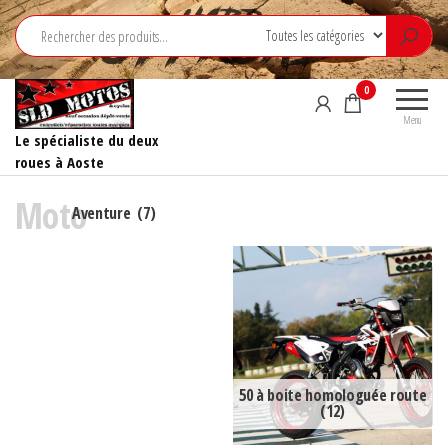
Aller
au
contenu
0
Menu
Le spécialiste du deux
roues à Aoste
Moto
Aventure
(7)
50 à boite homologuée route
(12)