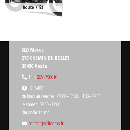
Route
(12)
SLD Motos
273 CHEMIN DU BOLLET
38490 Aoste
TEL :
0651790616
HORAIRES
du lundi au vendredi 09:00–12:00, 14:00–19:00
le samedi 09:00–13:00
dimanche fermé
contact@sldmotos.fr