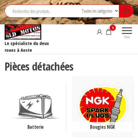
Aller
au
contenu
0
Menu
Le spécialiste du deux
roues à Aoste
Pièces détachées
Batterie
Bougies NGK