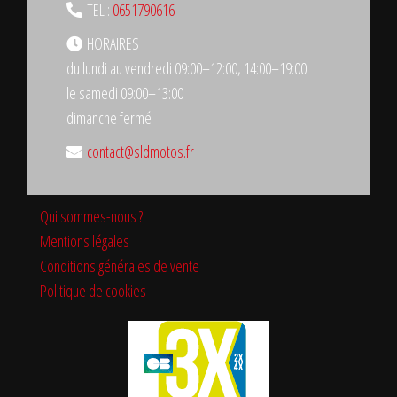
TEL :
0651790616
HORAIRES
du lundi au vendredi 09:00–12:00, 14:00–19:00
le samedi 09:00–13:00
dimanche fermé
contact@sldmotos.fr
Qui sommes-nous ?
Mentions légales
Conditions générales de vente
Politique de cookies