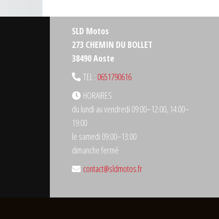
SLD Motos
273 CHEMIN DU BOLLET
38490 Aoste
TEL :
0651790616
HORAIRES
du lundi au vendredi 09:00–12:00, 14:00–
19:00
le samedi 09:00–13:00
dimanche fermé
contact@sldmotos.fr