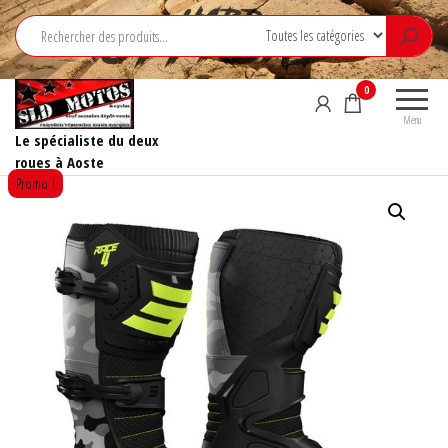
Aller
au
contenu
0
Menu
Le spécialiste du deux
roues à Aoste
Promo !