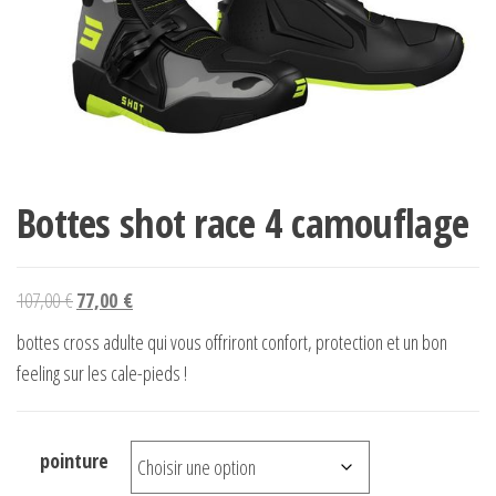
Bottes shot race 4 camouflage
Le
Le
107,00
€
77,00
€
prix
prix
bottes cross adulte qui vous offriront confort, protection et un bon
initial
actuel
feeling sur les cale-pieds !
était :
est :
107,00 €.
77,00 €.
pointure