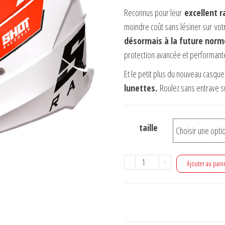
était :
est :
Reconnus pour leur
excellent r
139,99 €.
45,00 €.
moindre coût sans lésiner sur vot
désormais à la future nor
protection avancée et performant
Et le petit plus du nouveau casque
lunettes.
Roulez sans entrave su
taille
quantité
-
+
Ajouter au pani
de
Casque
Cross
Shot