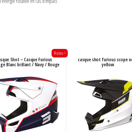
’énergie rotative en cas d’impact.
Promo !
sque Shot – Casque Furious
casque shot furious scope 
ge Blanc brillant / Navy / Rouge
yellow