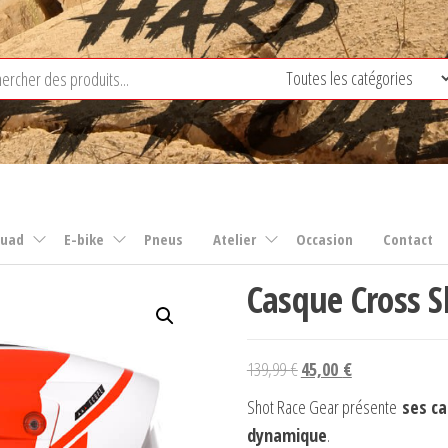
uad
E-bike
Pneus
Atelier
Occasion
Contact
Casque Cross S
Le
Le
139,99
€
45,00
€
prix
prix
Shot Race Gear présente
ses ca
initial
actuel
dynamique
.