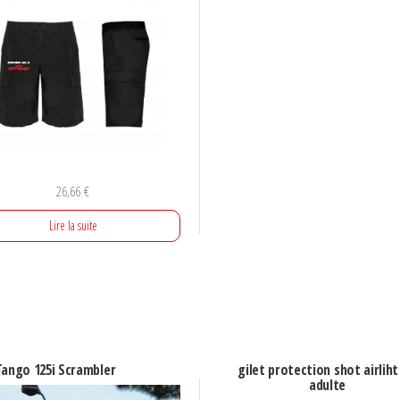
26,66
€
Lire la suite
Tango 125i Scrambler
gilet protection shot airliht
adulte