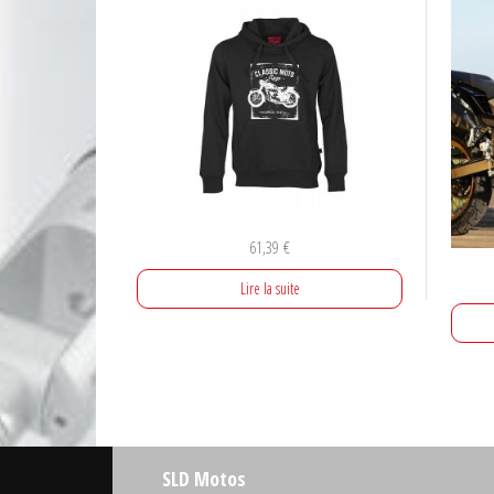
61,39
€
Lire la suite
SLD Motos