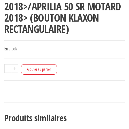
2018>/APRILIA 50 SR MOTARD
14,86 €.
9,00 €.
2018> (BOUTON KLAXON
RECTANGULAIRE)
En stock
quantité
-
+
Ajouter au panier
de
couvre
guidon
origine
ar
Produits similaires
piaggio
typhoon