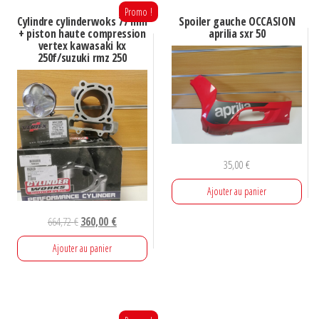
50/aprilia
Promo !
Cylindre cylinderwoks 77 mm
Spoiler gauche OCCASION
sr
+ piston haute compression
aprilia sxr 50
vertex kawasaki kx
50
250f/suzuki rmz 250
2018
35,00
€
Ajouter au panier
Le
Le
664,72
€
360,00
€
prix
prix
Ajouter au panier
initial
actuel
était :
est :
664,72 €.
360,00 €.