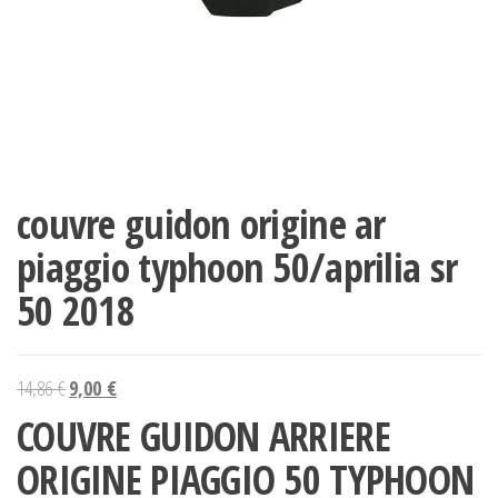
couvre guidon origine ar
piaggio typhoon 50/aprilia sr
50 2018
Le
Le
14,86
€
9,00
€
prix
prix
COUVRE GUIDON ARRIERE
initial
actuel
ORIGINE PIAGGIO 50 TYPHOON
était :
est :