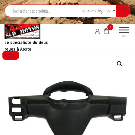
Aller
au
contenu
0
Menu
Le spécialiste du deux
roues à Aoste
Promo !