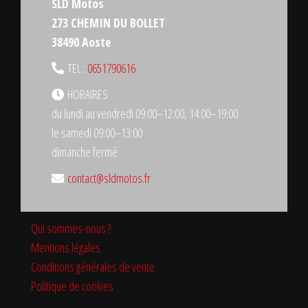
SLD Motos
273 CHEMIN DU BOLLET
38490 Aoste
TEL :
0651790616
HORAIRES
du lundi au vendredi 09:00–12:00, 14:00–19:00
le samedi 09:00–13:00
dimanche fermé
contact@sldmotos.fr
Qui sommes-nous ?
Mentions légales
Conditions générales de vente
Politique de cookies