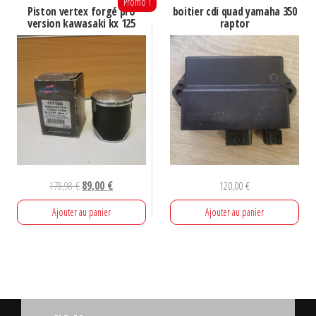
Promo !
Piston vertex forgé pro
boitier cdi quad yamaha 350
version kawasaki kx 125
raptor
Le
Le
178,98
€
89,00
€
120,00
€
prix
prix
Ajouter au panier
Ajouter au panier
initial
actuel
était :
est :
178,98 €.
89,00 €.