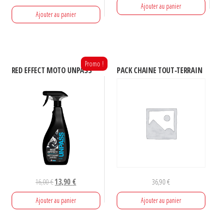
Ajouter au panier
Ajouter au panier
Promo !
RED EFFECT MOTO UNPASS
PACK CHAINE TOUT-TERRAIN
Le
Le
16,00
€
13,90
€
36,90
€
prix
prix
Ajouter au panier
Ajouter au panier
initial
actuel
était :
est :