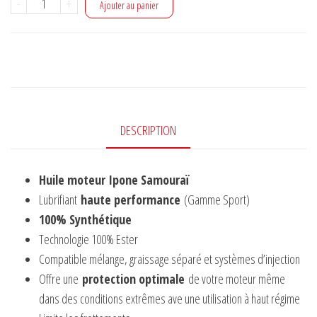
quantité
-
+
Ajouter au panier
de
Huile
ipone
samouraï
fraise
DESCRIPTION
Huile moteur Ipone Samouraï
Lubrifiant
haute performance
(Gamme Sport)
100% Synthétique
Technologie 100% Ester
Compatible mélange, graissage séparé et systèmes d’injection
Offre une
protection optimale
de votre moteur même
dans des conditions extrêmes ave une utilisation à haut régime