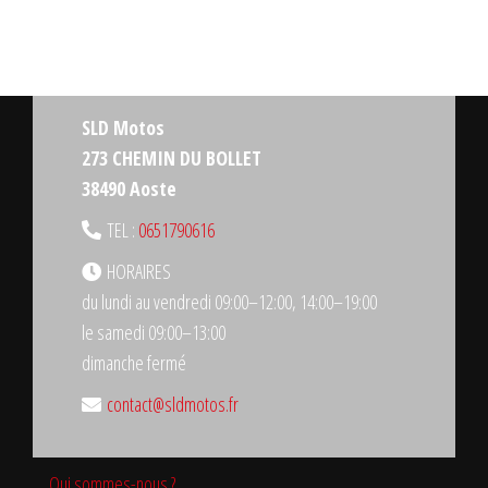
16,00 €.
13,90 €.
SLD Motos
273 CHEMIN DU BOLLET
38490 Aoste
TEL :
0651790616
HORAIRES
du lundi au vendredi 09:00–12:00, 14:00–19:00
le samedi 09:00–13:00
dimanche fermé
contact@sldmotos.fr
Qui sommes-nous ?