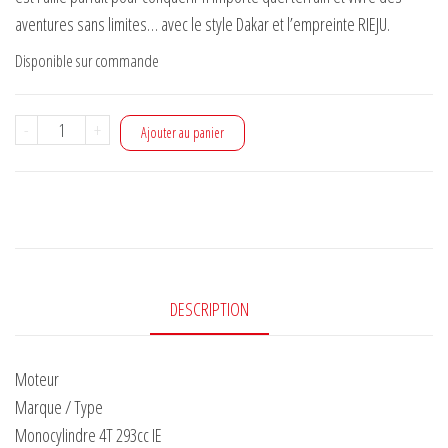
aventures sans limites… avec le style Dakar et l’empreinte RIEJU.
Disponible sur commande
quantité
-
+
Ajouter au panier
de
Rieju
aventura
rally
307
DESCRIPTION
Moteur
Marque / Type
Monocylindre 4T 293cc IE