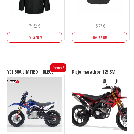
74,52
€
15,77
€
Lire la suite
Lire la suite
Promo !
YCF 50A LIMITED – BLEUE
Rieju marathon 125 SM