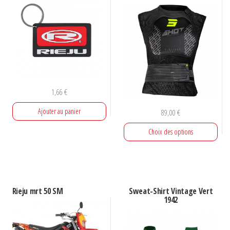
1,66
€
Ajouter au panier
89,00
€
Choix des options
Ce
produit
a
Rieju mrt 50 SM
Sweat-Shirt Vintage Vert
plusieurs
1942
variations.
Les