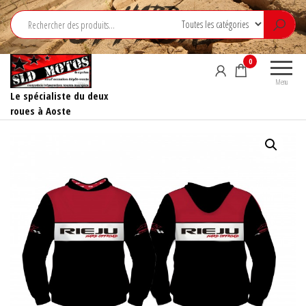
Aller
au
contenu
0
Menu
Le spécialiste du deux
roues à Aoste