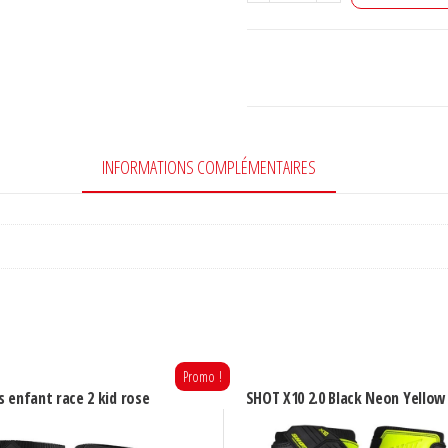
de
Bottes
Ufo
Enfant
Cross
Enduro
INFORMATIONS COMPLÉMENTAIRES
Modèle
Typhoon
Enfants
Blanc
Promo !
 enfant race 2 kid rose
SHOT X10 2.0 Black Neon Yellow