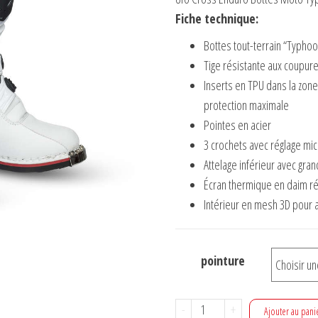
initial
actuel
Fiche technique:
était :
est :
Bottes tout-terrain “Typhoo
110,00 €.
75,00 €.
Tige résistante aux coupure
Inserts en TPU dans la zone
protection maximale
Pointes en acier
3 crochets avec réglage mi
Attelage inférieur avec gra
Écran thermique en daim rés
Intérieur en mesh 3D pour am
pointure
quantité
-
+
Ajouter au pani