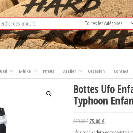
uad
E-bike
Pneus
Atelier
Occasion
Contact
Bottes Ufo Enf
Typhoon Enfan
Le
Le
110,00
€
75,00
€
prix
prix
Ufo Cross Enduro Bottes Moto Ty