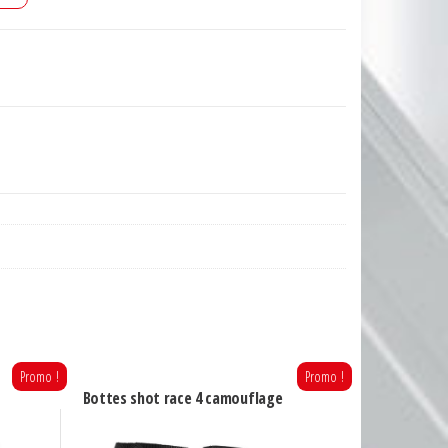
Promo !
Promo !
Bottes shot race 4 camouflage