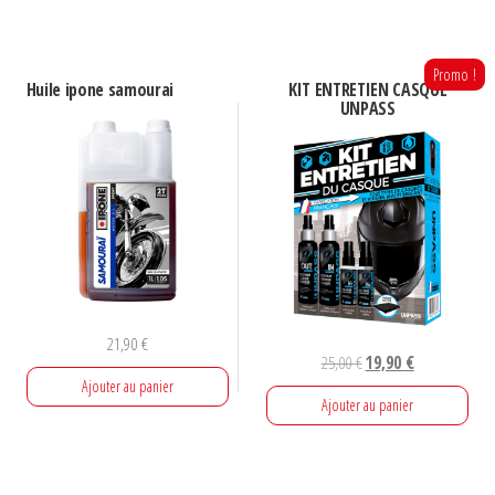
Promo !
Huile ipone samourai
KIT ENTRETIEN CASQUE
UNPASS
21,90
€
Le
Le
25,00
€
19,90
€
Ajouter au panier
prix
prix
Ajouter au panier
initial
actuel
était :
est :
25,00 €.
19,90 €.