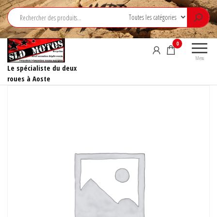
Aller
au
contenu
0
Menu
Le spécialiste du deux
roues à Aoste