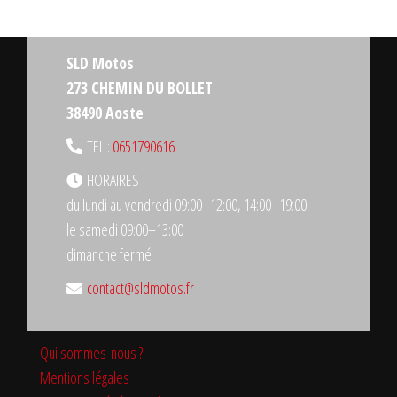
SLD Motos
273 CHEMIN DU BOLLET
38490 Aoste
TEL :
0651790616
HORAIRES
du lundi au vendredi 09:00–12:00, 14:00–19:00
le samedi 09:00–13:00
dimanche fermé
contact@sldmotos.fr
Qui sommes-nous ?
Mentions légales