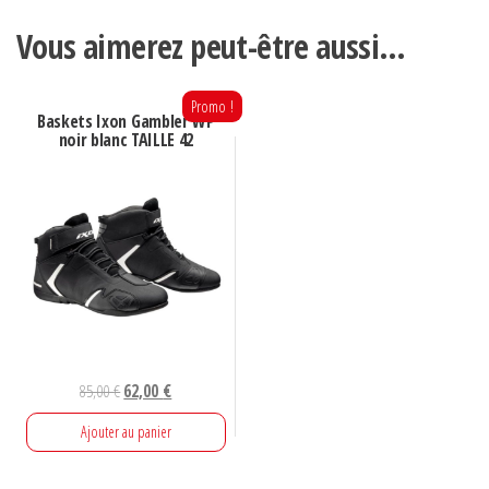
Vous aimerez peut-être aussi…
Promo !
Baskets Ixon Gambler WP
noir blanc TAILLE 42
Le
Le
85,00
€
62,00
€
prix
prix
Ajouter au panier
initial
actuel
était :
est :