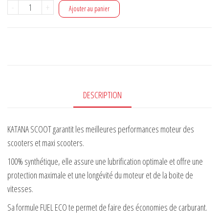
quantité
-
+
Ajouter au panier
de
KATANA
SCOOT
5W40
1L
DESCRIPTION
KATANA SCOOT garantit les meilleures performances moteur des
scooters et maxi scooters.
100% synthétique, elle assure une lubrification optimale et offre une
protection maximale et une longévité du moteur et de la boite de
vitesses.
Sa formule FUEL ECO te permet de faire des économies de carburant.